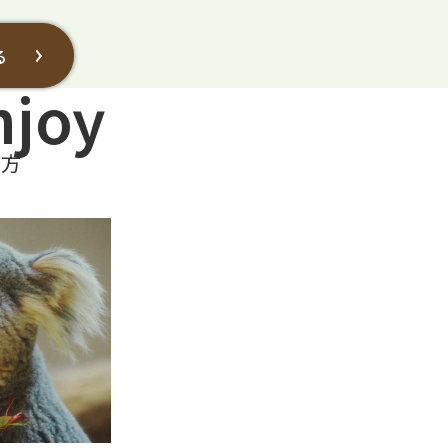
る
njoy
み方