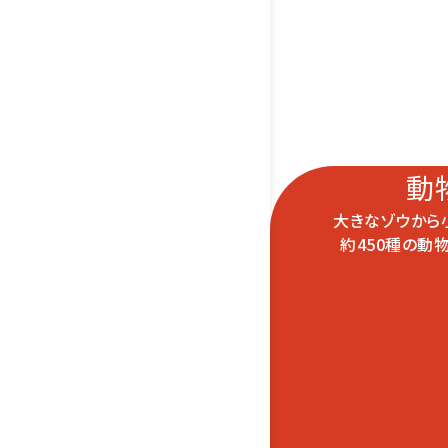
動
大きなゾウから
約450種の動