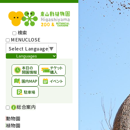
検索
MENU
CLOSE
Select Language
▼
本日の
チケット
開園情報
購入
園内MAP
イベント
駐車場
総合案内
動物園
植物園