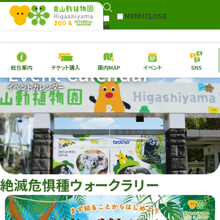
MENU
CLOSE
検
Select Language
▼
索
Event Calendar
総合案内
チケット購入
園内MAP
イベント
SNS
本日の
開園情報
チケ
イベントカレンダー
園内MAP
イベント
総合案内
動物園
植物園
東山動植物園
再生プラン
への支援
絶滅危惧種ウォークラリー
環境教育
サイトマップ
Follow me