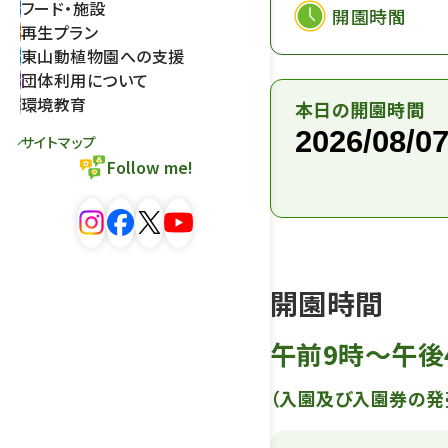
フード・施設
開園時間
再生プラン
東山動植物園への支援
団体利用について
環境教育
本日の開園時間
サイトマップ
Follow me!
開園時間
午前9時～午後
（入園及び入園券の発