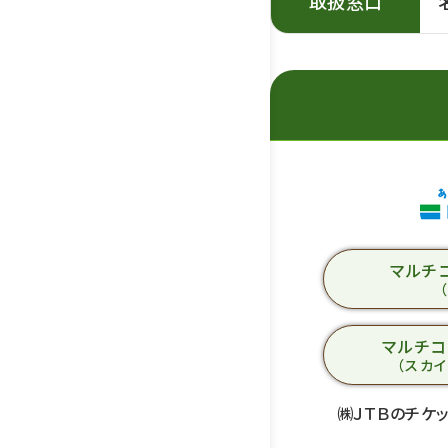
取扱窓口
マルチ
マルチ
（スカ
㈱ＪＴＢのチケ