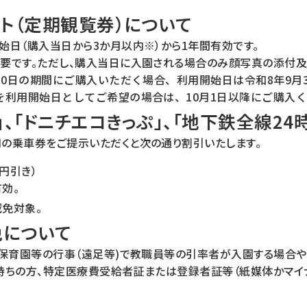
ト（定期観覧券）について
始日（購入当日から3か月以内※）から1年間有効です。
要です。ただし、購入当日に入園される場合のみ顔写真の添付及
月30日の期間にご購入いただく場合、利用開始日は令和8年9
降を利用開始日としてご希望の場合は、10月1日以降にご購入
」、「ドニチエコきっぷ」、「地下鉄全線2
の乗車券をご提示いただくと次の通り割引いたします。
0円引き）
有効。
減免対象。
免について
、保育園等の行事（遠足等)で教職員等の引率者が入園する場合
をお持ちの方、特定医療費受給者証または登録者証等（紙媒体かマ