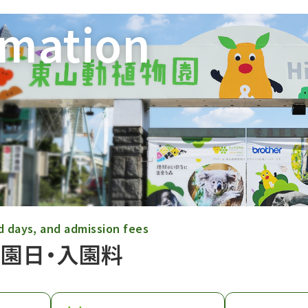
rmation
d days, and admission fees
休園日・入園料