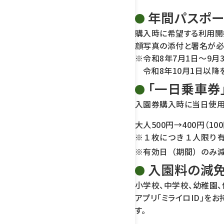
年間パスポー
購入時に希望する利用開
顔写真の添付と署名が必
※令和8年7月1日～9
令和8年10月1日以
「一日乗車券
入園券購入時に当日使用
大人500円→400円（10
※１枚につき１人限り
※有効日（期間）のみ
入園料の減
小学校、中学校、幼稚園
アプリ「ミライロID」
す。