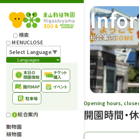
Info
検索
総合案内
MENU
CLOSE
Select Language
▼
本日の
チケット
開園情報
購入
園内MAP
イベント
駐車場
Opening hours, close
開園時間・
総合案内
動物園
植物園