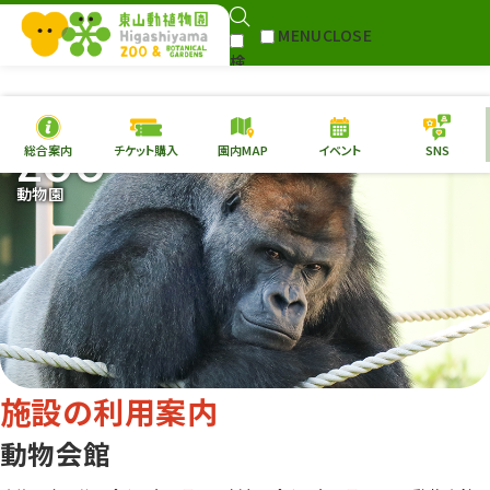
MENU
CLOSE
検
Select Language
▼
索
ZOO
総合案内
チケット購入
園内MAP
イベント
SNS
本日の
開園情報
チケ
動物園
園内MAP
イベント
総合案内
動物園
植物園
東山動植物園
再生プラン
への支援
施設の利用案内
環境教育
動物会館
サイトマップ
Follow me