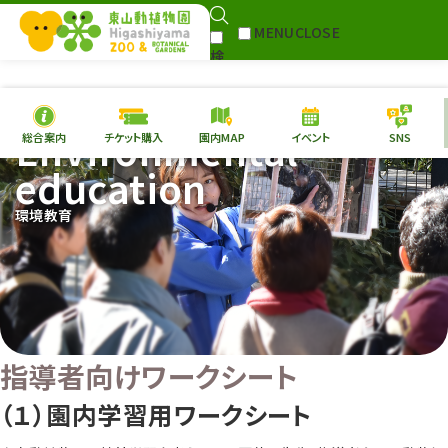
MENU
CLOSE
検
Select Language
▼
索
Environmental
総合案内
チケット購入
園内MAP
イベント
SNS
本日の
開園情報
チケ
education
園内MAP
イベント
環境教育
総合案内
動物園
植物園
東山動植物園
再生プラン
への支援
指導者向けワークシート
環境教育
（１）園内学習用ワークシート
サイトマップ
Follow me