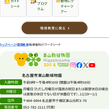
ガイド
動物レク
プログ
シート
チャーツ
ラム
アー
環境教育に戻る
トップページ
環境教育
指導者向けワークシート
名古屋市東山動植物園
入園時間
午前9時～午後4時30分（閉園は午後4時50分）
月曜日（ただし月曜日が国民の祝日または振替休日の場合
休園日
は直後の休日でない日が休園日です）、12/29～1/1
住所
〒464-0804 名古屋市千種区東山元町3-70
電話番号
052-782-2111（代表）