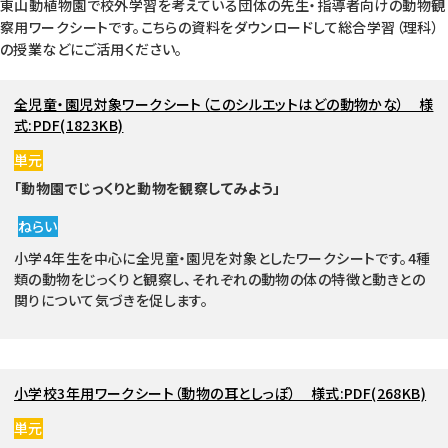
東山動植物園で校外学習を考えている団体の先生・指導者向けの動物観
察用ワークシートです。こちらの資料をダウンロードして総合学習（理科）
の授業などにご活用ください。
全児童・園児対象ワークシート（このシルエットはどの動物かな） 様
式:PDF(1823KB)
単元
「動物園でじっくりと動物を観察してみよう」
ねらい
小学4年生を中心に全児童・園児を対象としたワークシートです。4種
類の動物をじっくりと観察し、それぞれの動物の体の特徴と動きとの
関りについて気づきを促します。
小学校3年用ワークシート（動物の耳としっぽ） 様式:PDF(268KB)
単元