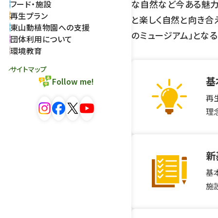
な自然など今ある魅力
フード・施設
再生プラン
と楽しく自然と向き合
東山動植物園への支援
のミュージアム」となる
団体利用について
環境教育
サイトマップ
基
Follow me!
再
理
新
基
施