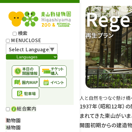
Rege
検索
再生プラン
MENU
CLOSE
Select Language
▼
本日の
チケット
開園情報
購入
園内MAP
イベント
駐車場
人と自然をつなぐ懸け橋
1937年（昭和12年
総合案内
まれてきた東山がいま
動物園
開園初期からの建造物
植物園