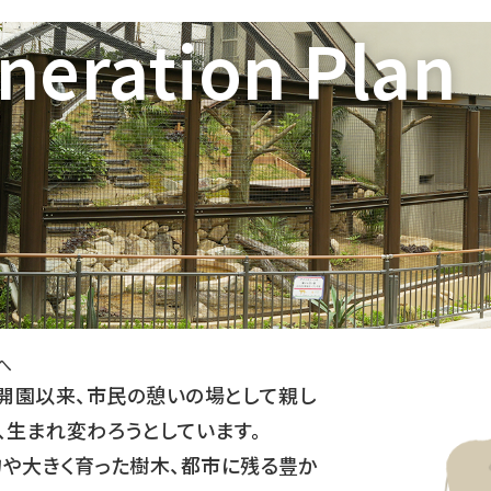
neration Plan
へ
）の開園以来、市民の憩いの場として親し
、生まれ変わろうとしています。
や大きく育った樹木、都市に残る豊か