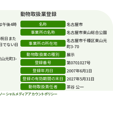
動物取扱業登録
名称
は午後4時
名古屋市
事業所の名称
名古屋市東山総合公園
の祝日また
名古屋市千種区東山元
事業所の所在地
日でない日
町3-70
動物取扱業の種別
展示
東山元町3-
登録番号
第0701027号
登録年月日
2007年6月1日
登録の有効期間の末日
2027年5月31日
動物取扱責任者
茶谷 公一
ソーシャルメディアアカウントポリシー