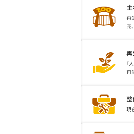
主
再
充
再
「
再
整
現