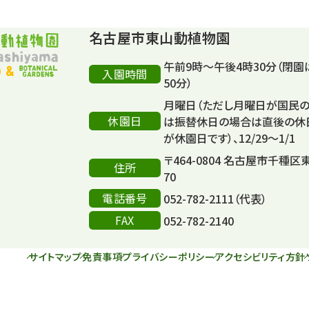
名古屋市東山動植物園
午前9時～午後4時30分（閉園
入園時間
50分）
月曜日（ただし月曜日が国民
休園日
は振替休日の場合は直後の休
が休園日です）、12/29～1/1
〒464-0804 名古屋市千種区
住所
70
電話番号
052-782-2111（代表）
FAX
052-782-2140
サイトマップ
免責事項
プライバシーポリシー
アクセシビリティ方針