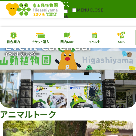
MENU
CLOSE
検
Select Language
▼
索
Event Calendar
総合案内
チケット購入
園内MAP
イベント
SNS
本日の
開園情報
チケ
イベントカレンダー
園内MAP
イベント
総合案内
動物園
植物園
東山動植物園
再生プラン
への支援
アニマルトーク
環境教育
サイトマップ
Follow me