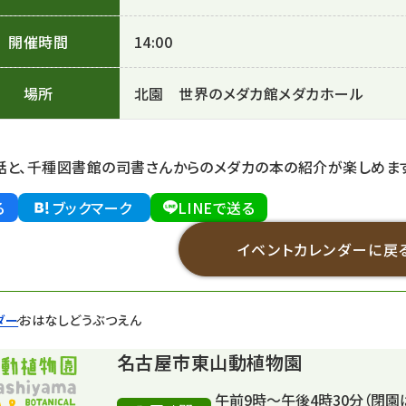
開催時間
14:00
場所
北園 世界のメダカ館メダカホール
話と、千種図書館の司書さんからのメダカの本の紹介が楽しめま
る
ブックマーク
LINEで送る
イベントカレンダーに戻
ダー
おはなしどうぶつえん
名古屋市東山動植物園
午前9時～午後4時30分（閉園