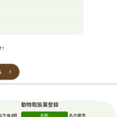
す！
る
動物取扱業登録
名称
は午後4時
名古屋市