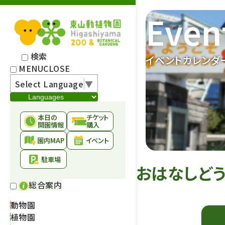
Even
検索
イベントカレンダ
MENU
CLOSE
Select Language
▼
本日の
チケット
開園情報
購入
園内MAP
イベント
駐車場
おはなしど
総合案内
動物園
植物園