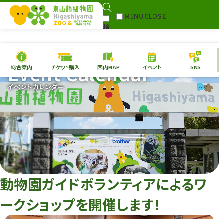
MENU
CLOSE
検
Select Language
▼
索
Event Calendar
総合案内
チケット購入
園内MAP
イベント
SNS
本日の
開園情報
チケ
イベントカレンダー
園内MAP
イベント
総合案内
動物園
植物園
東山動植物園
再生プラン
への支援
動物園ガイドボランティアによるワ
環境教育
ークショップを開催します！
サイトマップ
Follow me