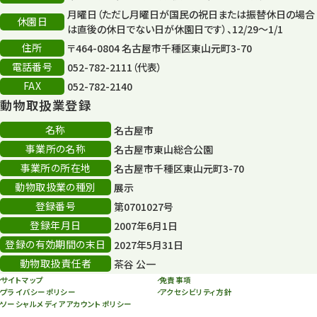
月曜日（ただし月曜日が国民の祝日または振替休日の場合
休園日
は直後の休日でない日が休園日です）、12/29～1/1
住所
〒464-0804 名古屋市千種区東山元町3-70
電話番号
052-782-2111（代表）
FAX
052-782-2140
動物取扱業登録
名称
名古屋市
事業所の名称
名古屋市東山総合公園
事業所の所在地
名古屋市千種区東山元町3-70
動物取扱業の種別
展示
登録番号
第0701027号
登録年月日
2007年6月1日
登録の有効期間の末日
2027年5月31日
動物取扱責任者
茶谷 公一
サイトマップ
免責事項
プライバシーポリシー
アクセシビリティ方針
ソーシャルメディアアカウントポリシー