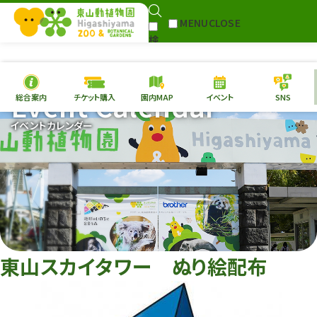
MENU
CLOSE
検
Select Language
▼
索
Event Calendar
総合案内
チケット購入
園内MAP
イベント
SNS
本日の
開園情報
チケ
イベントカレンダー
園内MAP
イベント
総合案内
動物園
植物園
東山動植物園
再生プラン
への支援
東山スカイタワー ぬり絵配布
環境教育
サイトマップ
Follow me