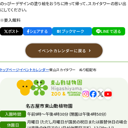
のっぴーデザインの塗り絵をおうちに持って帰って、スカイタワーの思い出
にしてください。
※要入館料
ポスト
シェアする
ブックマーク
LINEで送る
イベントカレンダーに戻る
トップページ
イベントカレンダー
東山スカイタワー ぬり絵配布
名古屋市東山動植物園
入園時間
午前9時～午後4時30分（閉園は午後4時50分）
月曜日（ただし月曜日が国民の祝日または振替休日の場合
休園日
は直後の休日でない日が休園日です）、12/29～1/1