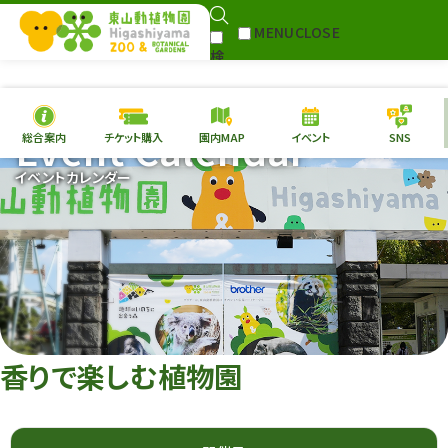
MENU
CLOSE
検
Select Language
▼
索
Event Calendar
総合案内
チケット購入
園内MAP
イベント
SNS
本日の
開園情報
チケ
イベントカレンダー
園内MAP
イベント
総合案内
動物園
植物園
東山動植物園
再生プラン
への支援
香りで楽しむ植物園
環境教育
サイトマップ
Follow me