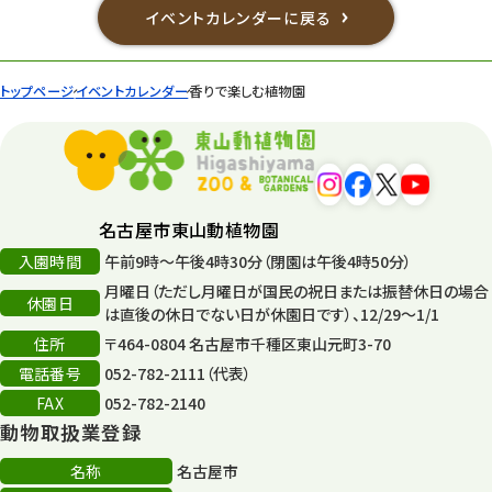
イベントカレンダーに戻る
トップページ
イベントカレンダー
香りで楽しむ植物園
名古屋市東山動植物園
入園時間
午前9時～午後4時30分（閉園は午後4時50分）
月曜日（ただし月曜日が国民の祝日または振替休日の場合
休園日
は直後の休日でない日が休園日です）、12/29～1/1
住所
〒464-0804 名古屋市千種区東山元町3-70
電話番号
052-782-2111（代表）
FAX
052-782-2140
動物取扱業登録
名称
名古屋市