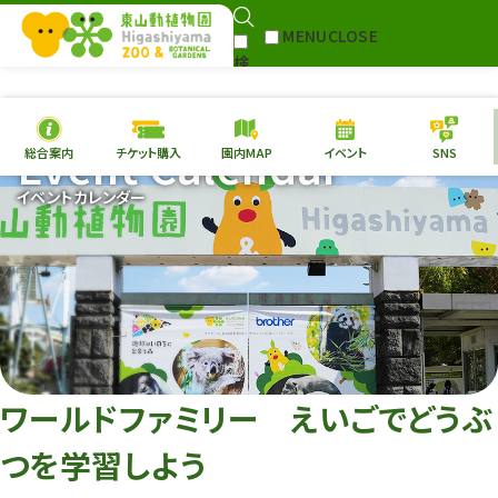
MENU
CLOSE
検
Select Language
▼
索
Event Calendar
総合案内
チケット購入
園内MAP
イベント
SNS
本日の
開園情報
チケ
イベントカレンダー
園内MAP
イベント
総合案内
動物園
植物園
東山動植物園
再生プラン
への支援
ワールドファミリー えいごでどうぶ
環境教育
つを学習しよう
サイトマップ
Follow me