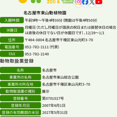
名古屋市東山動植物園
入園時間
午前9時～午後4時30分（閉園は午後4時50分）
月曜日（ただし月曜日が国民の祝日または振替休日の場合
休園日
は直後の休日でない日が休園日です）、12/29～1/1
住所
〒464-0804 名古屋市千種区東山元町3-70
電話番号
052-782-2111（代表）
FAX
052-782-2140
動物取扱業登録
名称
名古屋市
事業所の名称
名古屋市東山総合公園
事業所の所在地
名古屋市千種区東山元町3-70
動物取扱業の種別
展示
登録番号
第0701027号
登録年月日
2007年6月1日
登録の有効期間の末日
2027年5月31日