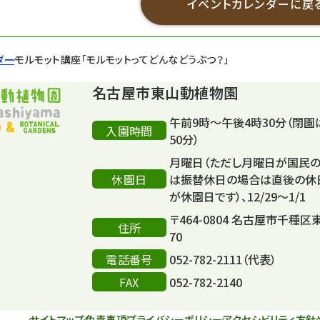
イベントカレンダーに戻
ダー
モルモット講座「モルモットってどんなどうぶつ？」
名古屋市東山動植物園
午前9時～午後4時30分（閉園
入園時間
50分）
月曜日（ただし月曜日が国民
休園日
は振替休日の場合は直後の休
が休園日です）、12/29～1/1
〒464-0804 名古屋市千種区
住所
70
電話番号
052-782-2111（代表）
FAX
052-782-2140
サイトマップ
免責事項
プライバシーポリシー
アクセシビリティ方針