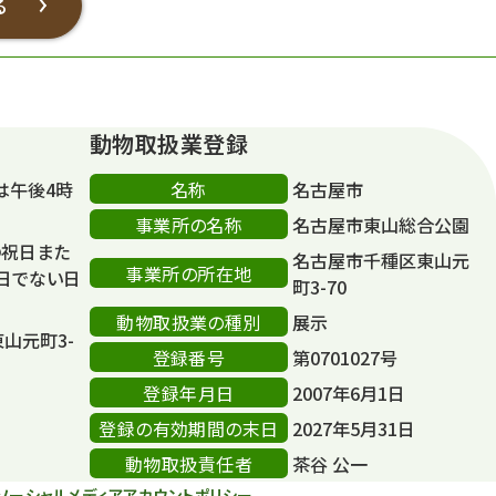
る
動物取扱業登録
名称
は午後4時
名古屋市
事業所の名称
名古屋市東山総合公園
の祝日また
名古屋市千種区東山元
事業所の所在地
日でない日
町3-70
動物取扱業の種別
展示
東山元町3-
登録番号
第0701027号
登録年月日
2007年6月1日
登録の有効期間の末日
2027年5月31日
動物取扱責任者
茶谷 公一
ソーシャルメディアアカウントポリシー