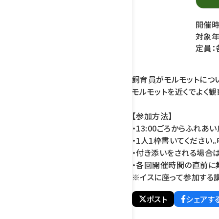
開催時間
対象年
定員：
飼育員がモルモットにつ
モルモットを近くでよく観
【参加方法】
・13:00ごろからふれ
・1人1枠書いてください
・付き添いをされる場合
・各回開催時間の直前に
※イスに座って参加する講
ポスト
シェアす