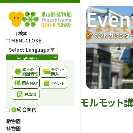
Even
検索
イベントカレンダ
MENU
CLOSE
Select Language
▼
本日の
チケット
開園情報
購入
園内MAP
イベント
駐車場
モルモット講
総合案内
動物園
植物園