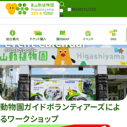
MENU
CLOSE
検
Select Language
▼
索
Event Calendar
総合案内
チケット購入
園内MAP
イベント
SNS
本日の
開園情報
チケ
イベントカレンダー
園内MAP
イベント
総合案内
動物園
植物園
東山動植物園
再生プラン
への支援
動物園ガイドボランティアーズによ
環境教育
るワークショップ
サイトマップ
Follow me