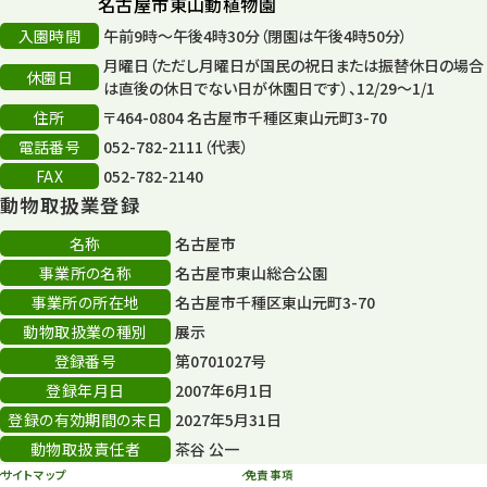
名古屋市東山動植物園
入園時間
午前9時～午後4時30分（閉園は午後4時50分）
月曜日（ただし月曜日が国民の祝日または振替休日の場合
休園日
は直後の休日でない日が休園日です）、12/29～1/1
住所
〒464-0804 名古屋市千種区東山元町3-70
電話番号
052-782-2111（代表）
FAX
052-782-2140
動物取扱業登録
名称
名古屋市
事業所の名称
名古屋市東山総合公園
事業所の所在地
名古屋市千種区東山元町3-70
動物取扱業の種別
展示
登録番号
第0701027号
登録年月日
2007年6月1日
登録の有効期間の末日
2027年5月31日
動物取扱責任者
茶谷 公一
サイトマップ
免責事項