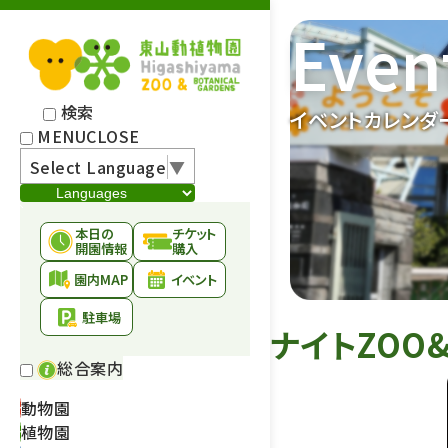
Even
検索
イベントカレンダ
MENU
CLOSE
Select Language
▼
本日の
チケット
開園情報
購入
園内MAP
イベント
駐車場
ナイトZOO
総合案内
動物園
植物園