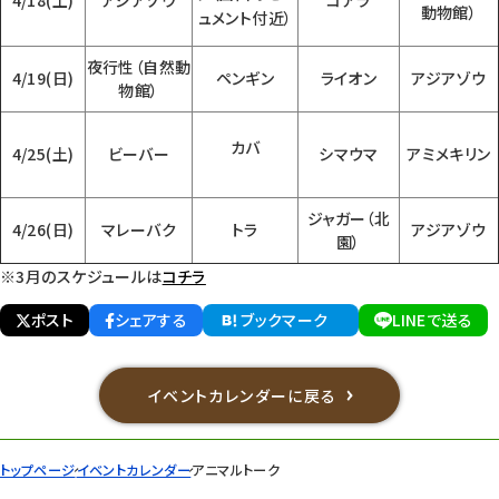
4/18(土)
アジアゾウ
コアラ
動物館）
ュメント付近）
夜行性（自然動
4/19(日)
ペンギン
ライオン
アジアゾウ
物館）
カバ
4/25(土)
ビーバー
シマウマ
アミメキリン
ジャガー（北
4/26(日)
マレーバク
トラ
アジアゾウ
園）
※3月のスケジュールは
コチラ
ポスト
シェアする
ブックマーク
LINEで送る
イベントカレンダーに戻る
トップページ
イベントカレンダー
アニマルトーク