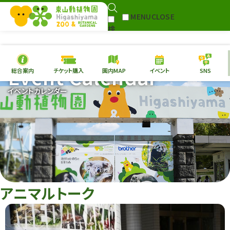
MENU
CLOSE
検
Select Language
▼
索
Event Calendar
総合案内
チケット購入
園内MAP
イベント
SNS
本日の
開園情報
チケ
イベントカレンダー
園内MAP
イベント
総合案内
動物園
植物園
東山動植物園
再生プラン
への支援
アニマルトーク
環境教育
サイトマップ
Follow me