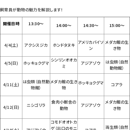
飼育員が動物の魅力を解説します！
開催日時
13:30～
14:00～
14:30～
15:00～
アメリカバイソ
メダカ館の生
4/4(土)
アクシスジカ
ホンドタヌキ
ン
き物
シンリンオオカ
は虫類（自然
4/5(日)
ホッキョクグマ
アジアゾウ
ミ
動物館）
は虫類（自然動
メダカ館の生き
ホッキョクグマ
4/11(土)
コアラ
物館）
物
食肉小獣舎の
メダカ館の生
ニシゴリラ
アジアゾウ
4/12(日)
動物
き物
コモドオオトカ
両生類（自然
ゲ（出口のモニ