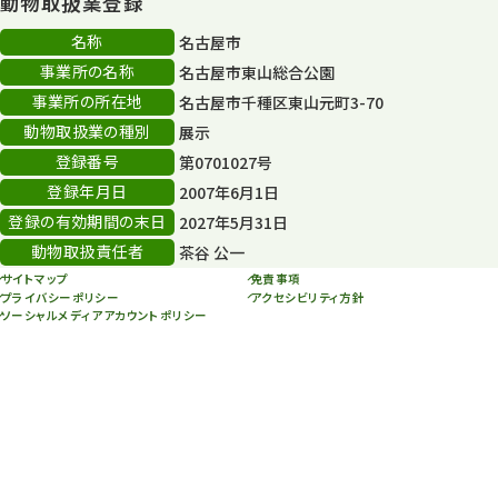
動物取扱業登録
80周年
36
名称
名古屋市
事業所の名称
名古屋市東山総合公園
その他
406
事業所の所在地
名古屋市千種区東山元町3-70
その他イベント
10
動物取扱業の種別
展示
登録番号
第0701027号
スカイタワー
3
登録年月日
2007年6月1日
年末年始のイベント
5
登録の有効期間の末日
2027年5月31日
動物取扱責任者
茶谷 公一
秋まつり
10
サイトマップ
免責事項
プライバシーポリシー
アクセシビリティ方針
ソーシャルメディアアカウントポリシー