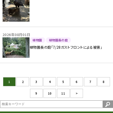
2026年08月01日
植物園
植物園長の庭
植物園長の庭「7/28ガストフロントによる被害」
1
2
3
4
5
6
7
8
9
10
11
>