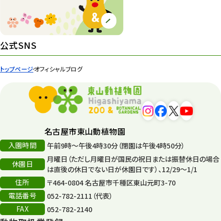
ズーボ
68
イベント
439
公式SNS
園内の様子
168
トップページ
オフィシャルブログ
環境教育
44
遊園地
6
タワー
56
名古屋市東山動植物園
入園時間
午前9時～午後4時30分（閉園は午後4時50分）
平和公園
15
月曜日（ただし月曜日が国民の祝日または振替休日の場合
休園日
森のとこやさん
は直後の休日でない日が休園日です）、12/29～1/1
121
住所
〒464-0804 名古屋市千種区東山元町3-70
再生
132
電話番号
052-782-2111（代表）
FAX
052-782-2140
再生フォーラム
14