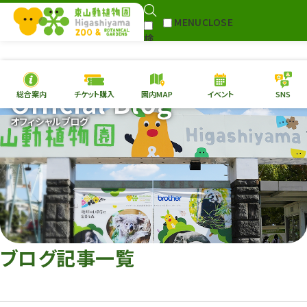
MENU
CLOSE
検
Select Language
▼
索
Official Blog
総合案内
チケット購入
園内MAP
イベント
SNS
本日の
開園情報
チケ
オフィシャルブログ
園内MAP
イベント
総合案内
動物園
植物園
東山動植物園
再生プラン
への支援
ブログ記事一覧
環境教育
サイトマップ
Follow me