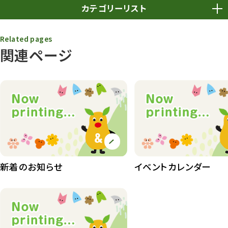
カテゴリーリスト
春まつり
9
Related pages
関連ページ
動物園
1639
動物園長のZooコラム
172
動物園その他
117
植物園
510
植物たち
407
植物園長の庭
177
新着のお知らせ
イベントカレンダー
植物園 その他
423
桜情報
83
紅葉情報
52