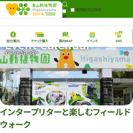
MENU
CLOSE
検
Select Language
▼
索
Event Calendar
総合案内
チケット購入
園内MAP
イベント
SNS
本日の
開園情報
チケ
イベントカレンダー
園内MAP
イベント
総合案内
動物園
植物園
東山動植物園
再生プラン
への支援
インタープリターと楽しむフィールド
環境教育
ウォーク
サイトマップ
Follow me