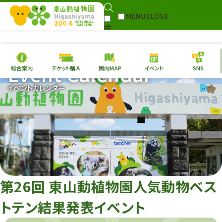
MENU
CLOSE
検
Select Language
▼
索
Event Calendar
総合案内
チケット購入
園内MAP
イベント
SNS
本日の
開園情報
チケ
イベントカレンダー
園内MAP
イベント
総合案内
動物園
植物園
東山動植物園
再生プラン
への支援
第26回 東山動植物園人気動物ベス
環境教育
トテン結果発表イベント
サイトマップ
Follow me