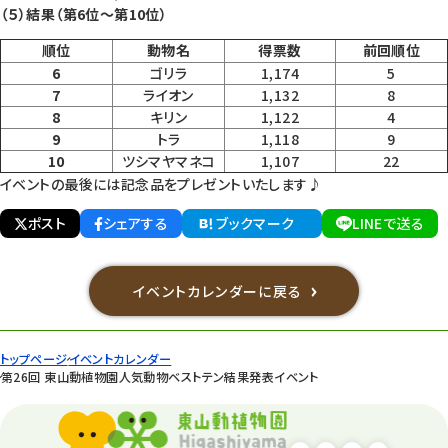
（５）結果（第6位～第10位）
順位
動物名
得票数
前回順位
6
ゴリラ
1,174
5
7
ライオン
1,132
8
8
キリン
1,122
4
9
トラ
1,118
9
10
ツシマヤマネコ
1,107
22
イベントの最後には記念品をプレゼントいたします♪
ポスト
シェアする
ブックマーク
LINEで送る
イベントカレンダーに戻る
トップページ
イベントカレンダー
第26回 東山動植物園人気動物ベストテン結果発表イベント