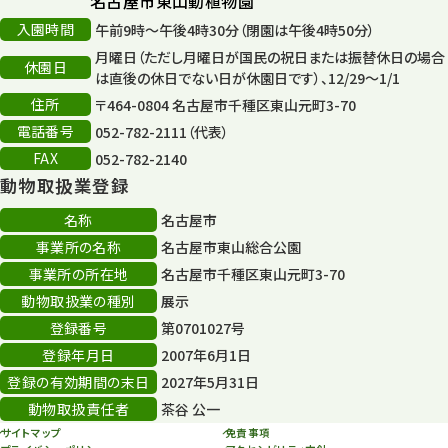
名古屋市東山動植物園
入園時間
午前9時～午後4時30分（閉園は午後4時50分）
月曜日（ただし月曜日が国民の祝日または振替休日の場合
休園日
は直後の休日でない日が休園日です）、12/29～1/1
住所
〒464-0804 名古屋市千種区東山元町3-70
電話番号
052-782-2111（代表）
FAX
052-782-2140
動物取扱業登録
名称
名古屋市
事業所の名称
名古屋市東山総合公園
事業所の所在地
名古屋市千種区東山元町3-70
動物取扱業の種別
展示
登録番号
第0701027号
登録年月日
2007年6月1日
登録の有効期間の末日
2027年5月31日
動物取扱責任者
茶谷 公一
サイトマップ
免責事項