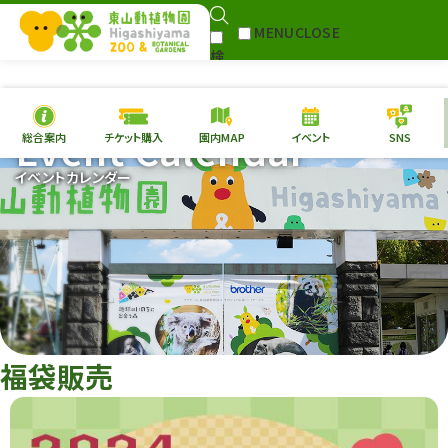
MENU
CLOSE
検
Select Language
▼
索
Event Calendar
総合案内
チケット購入
園内MAP
イベント
SNS
本日の
開園情報
チケ
イベントカレンダー
園内MAP
イベント
総合案内
動物園
植物園
東山動植物園
再生プラン
への支援
福袋販売
環境教育
サイトマップ
Follow me