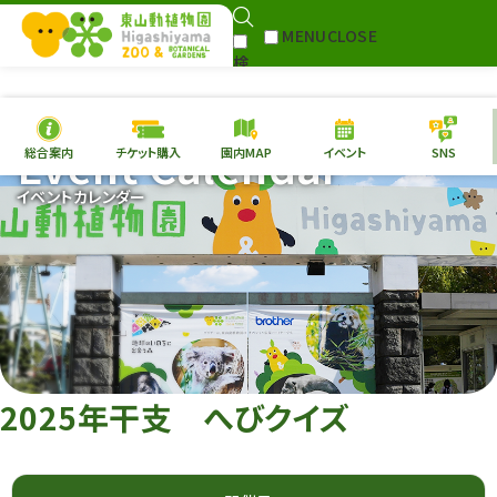
MENU
CLOSE
検
Select Language
▼
索
Event Calendar
総合案内
チケット購入
園内MAP
イベント
SNS
本日の
開園情報
チケ
イベントカレンダー
園内MAP
イベント
総合案内
動物園
植物園
東山動植物園
再生プラン
への支援
2025年干支 へびクイズ
環境教育
サイトマップ
Follow me