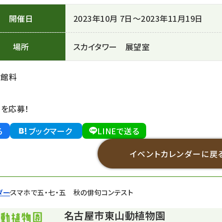
開催日
2023年10月 7日～2023年11月19日
場所
スカイタワー 展望室
入館料
を応募！
る
ブックマーク
LINEで送る
イベントカレンダーに戻
ダー
スマホで五・七・五 秋の俳句コンテスト
名古屋市東山動植物園