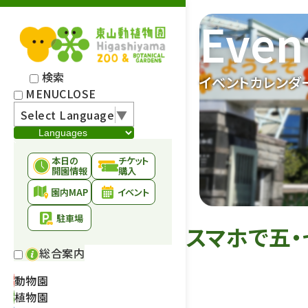
Even
検索
イベントカレンダ
MENU
CLOSE
Select Language
▼
本日の
チケット
開園情報
購入
園内MAP
イベント
駐車場
スマホで五・
総合案内
動物園
植物園