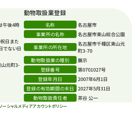
動物取扱業登録
名称
は午後4時
名古屋市
事業所の名称
名古屋市東山総合公園
の祝日また
名古屋市千種区東山元
事業所の所在地
日でない日
町3-70
動物取扱業の種別
展示
東山元町3-
登録番号
第0701027号
登録年月日
2007年6月1日
登録の有効期間の末日
2027年5月31日
動物取扱責任者
茶谷 公一
ソーシャルメディアアカウントポリシー