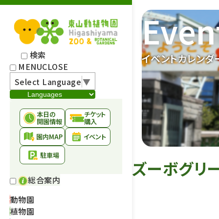
Even
検索
イベントカレンダ
MENU
CLOSE
Select Language
▼
本日の
チケット
開園情報
購入
園内MAP
イベント
駐車場
ズーボグリ
総合案内
動物園
植物園