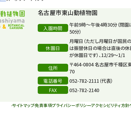
名古屋市東山動植物園
午前9時～午後4時30分（閉園
入園時間
50分）
月曜日（ただし月曜日が国民
休園日
は振替休日の場合は直後の休
が休園日です）、12/29～1/1
〒464-0804 名古屋市千種区
住所
70
電話番号
052-782-2111（代表）
FAX
052-782-2140
サイトマップ
免責事項
プライバシーポリシー
アクセシビリティ方針