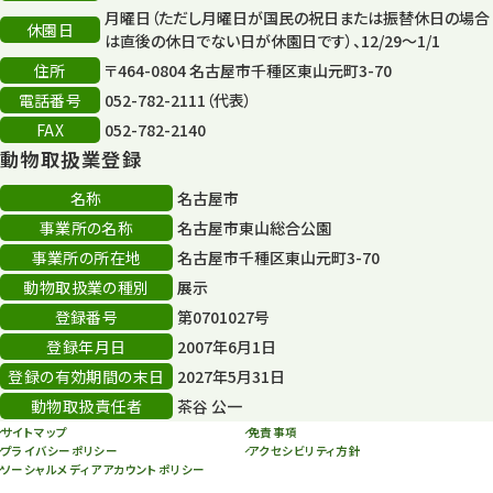
月曜日（ただし月曜日が国民の祝日または振替休日の場合
休園日
は直後の休日でない日が休園日です）、12/29～1/1
住所
〒464-0804 名古屋市千種区東山元町3-70
電話番号
052-782-2111（代表）
FAX
052-782-2140
動物取扱業登録
名称
名古屋市
事業所の名称
名古屋市東山総合公園
事業所の所在地
名古屋市千種区東山元町3-70
動物取扱業の種別
展示
登録番号
第0701027号
登録年月日
2007年6月1日
登録の有効期間の末日
2027年5月31日
動物取扱責任者
茶谷 公一
サイトマップ
免責事項
プライバシーポリシー
アクセシビリティ方針
ソーシャルメディアアカウントポリシー