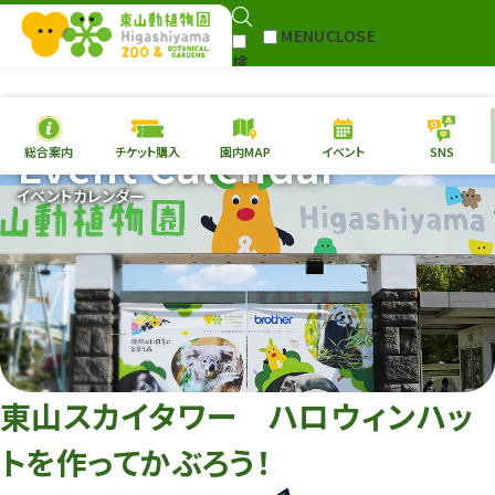
MENU
CLOSE
検
Select Language
▼
索
Event Calendar
総合案内
チケット購入
園内MAP
イベント
SNS
本日の
開園情報
チケ
イベントカレンダー
園内MAP
イベント
総合案内
動物園
植物園
東山動植物園
再生プラン
への支援
東山スカイタワー ハロウィンハッ
環境教育
トを作ってかぶろう！
サイトマップ
Follow me