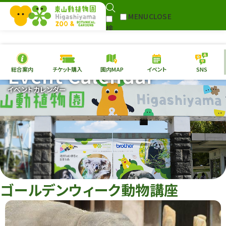
MENU
CLOSE
検
Select Language
▼
索
Event Calendar
総合案内
チケット購入
園内MAP
イベント
SNS
本日の
開園情報
チケ
イベントカレンダー
園内MAP
イベント
総合案内
動物園
植物園
東山動植物園
再生プラン
への支援
ゴールデンウィーク動物講座
環境教育
サイトマップ
Follow me