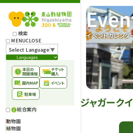
Even
検索
イベントカレンダ
MENU
CLOSE
Select Language
▼
本日の
チケット
開園情報
購入
園内MAP
イベント
駐車場
ジャガークイ
総合案内
動物園
植物園