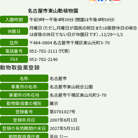
名古屋市東山動植物園
入園時間
午前9時～午後4時30分（閉園は午後4時50分）
月曜日（ただし月曜日が国民の祝日または振替休日の場合
休園日
は直後の休日でない日が休園日です）、12/29～1/1
住所
〒464-0804 名古屋市千種区東山元町3-70
電話番号
052-782-2111（代表）
FAX
052-782-2140
動物取扱業登録
名称
名古屋市
事業所の名称
名古屋市東山総合公園
事業所の所在地
名古屋市千種区東山元町3-70
動物取扱業の種別
展示
登録番号
第0701027号
登録年月日
2007年6月1日
登録の有効期間の末日
2027年5月31日
動物取扱責任者
茶谷 公一