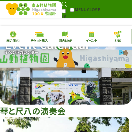
MENU
CLOSE
検
Select Language
▼
索
Event Calendar
総合案内
チケット購入
園内MAP
イベント
SNS
本日の
開園情報
チケ
イベントカレンダー
園内MAP
イベント
総合案内
動物園
植物園
東山動植物園
再生プラン
への支援
琴と尺八の演奏会
環境教育
サイトマップ
Follow me