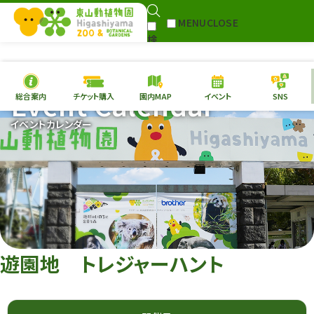
MENU
CLOSE
検
Select Language
▼
索
Event Calendar
総合案内
チケット購入
園内MAP
イベント
SNS
本日の
開園情報
チケ
イベントカレンダー
園内MAP
イベント
総合案内
動物園
植物園
東山動植物園
再生プラン
への支援
遊園地 トレジャーハント
環境教育
サイトマップ
Follow me