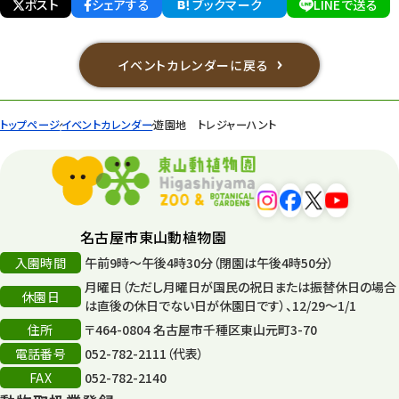
ポスト
シェアする
ブックマーク
LINEで送る
イベントカレンダーに戻る
トップページ
イベントカレンダー
遊園地 トレジャーハント
名古屋市東山動植物園
入園時間
午前9時～午後4時30分（閉園は午後4時50分）
月曜日（ただし月曜日が国民の祝日または振替休日の場合
休園日
は直後の休日でない日が休園日です）、12/29～1/1
住所
〒464-0804 名古屋市千種区東山元町3-70
電話番号
052-782-2111（代表）
FAX
052-782-2140