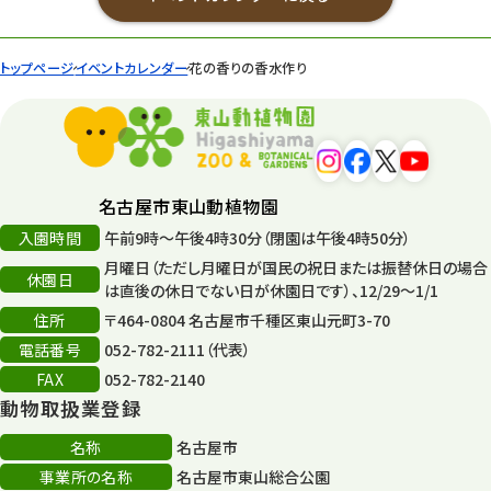
トップページ
イベントカレンダー
花の香りの香水作り
名古屋市東山動植物園
入園時間
午前9時～午後4時30分（閉園は午後4時50分）
月曜日（ただし月曜日が国民の祝日または振替休日の場合
休園日
は直後の休日でない日が休園日です）、12/29～1/1
住所
〒464-0804 名古屋市千種区東山元町3-70
電話番号
052-782-2111（代表）
FAX
052-782-2140
動物取扱業登録
名称
名古屋市
事業所の名称
名古屋市東山総合公園