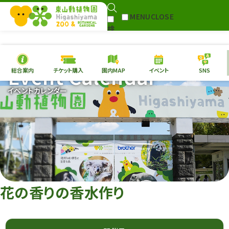
MENU
CLOSE
検
Select Language
▼
索
Event Calendar
総合案内
チケット購入
園内MAP
イベント
SNS
本日の
開園情報
チケ
イベントカレンダー
園内MAP
イベント
総合案内
動物園
植物園
東山動植物園
再生プラン
への支援
花の香りの香水作り
環境教育
サイトマップ
Follow me