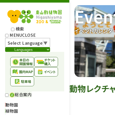
Even
検索
イベントカレンダ
MENU
CLOSE
Select Language
▼
本日の
チケット
開園情報
購入
園内MAP
イベント
駐車場
動物レクチャ
総合案内
動物園
植物園