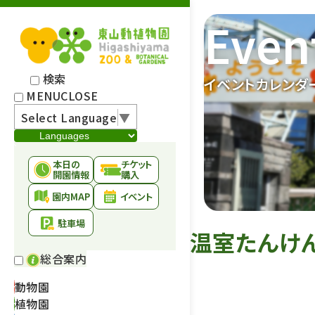
Even
検索
イベントカレンダ
MENU
CLOSE
Select Language
▼
本日の
チケット
開園情報
購入
園内MAP
イベント
駐車場
温室たんけ
総合案内
動物園
植物園