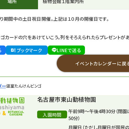
場所
植物会館１階案内所
り期間中の土日祝日開催。上記は１０月の開催日です。
ンゴカードの穴をあけていこう。列をそろえられたらプレゼントがあ
る
ブックマーク
LINEで送る
イベントカレンダーに戻
ダー
温室たんけんビンゴ
名古屋市東山動植物園
午前9時～午後4時30分（閉園
入園時間
50分）
月曜日（ただし月曜日が国民