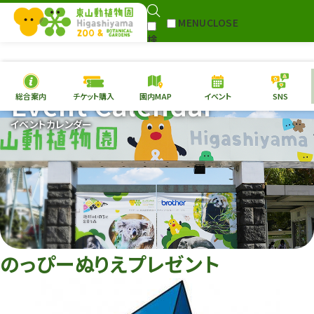
MENU
CLOSE
検
Select Language
▼
索
Event Calendar
総合案内
チケット購入
園内MAP
イベント
SNS
本日の
開園情報
チケ
イベントカレンダー
園内MAP
イベント
総合案内
動物園
植物園
東山動植物園
再生プラン
への支援
のっぴーぬりえプレゼント
環境教育
サイトマップ
Follow me