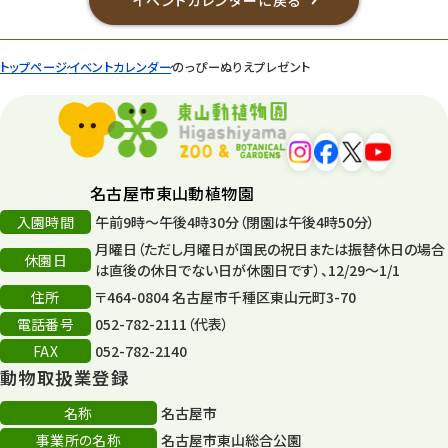
トップページ
イベントカレンダー
のっぴーぬりえプレゼント
名古屋市東山動植物園
入園時間
午前9時～午後4時30分（閉園は午後4時50分）
月曜日（ただし月曜日が国民の祝日または振替休日の場合
休園日
は直後の休日でない日が休園日です）、12/29～1/1
住所
〒464-0804 名古屋市千種区東山元町3-70
電話番号
052-782-2111（代表）
FAX
052-782-2140
動物取扱業登録
名称
名古屋市
事業所の名称
名古屋市東山総合公園