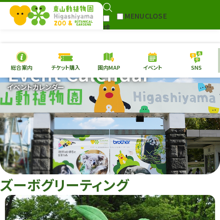
MENU
CLOSE
検
Select Language
▼
索
Event Calendar
総合案内
チケット購入
園内MAP
イベント
SNS
本日の
開園情報
チケ
イベントカレンダー
園内MAP
イベント
総合案内
動物園
植物園
東山動植物園
再生プラン
への支援
ズーボグリーティング
環境教育
サイトマップ
Follow me