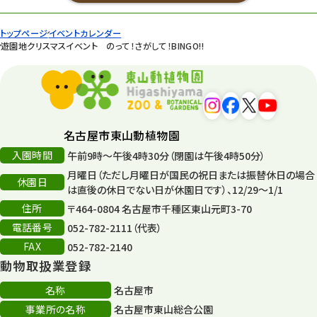
トップページ
イベントカレンダー
遊園地クリスマスイベント のって！さがして！BINGO!!
名古屋市東山動植物園
入園時間
午前9時～午後4時30分（閉園は午後4時50分）
月曜日（ただし月曜日が国民の祝日または振替休日の場合
休園日
は直後の休日でない日が休園日です）、12/29～1/1
住所
〒464-0804 名古屋市千種区東山元町3-70
電話番号
052-782-2111（代表）
FAX
052-782-2140
動物取扱業登録
名称
名古屋市
事業所の名称
名古屋市東山総合公園