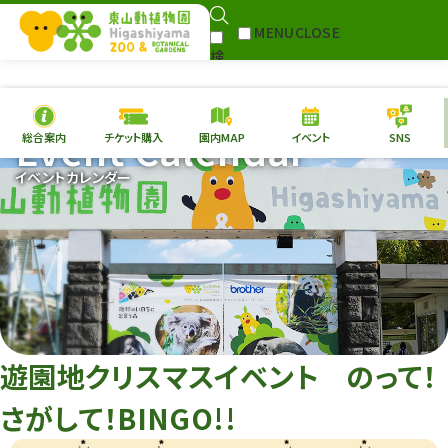
MENU
CLOSE
検
Select Language
▼
索
Event Calendar
総合案内
チケット購入
園内MAP
イベント
SNS
本日の
開園情報
チケ
イベントカレンダー
園内MAP
イベント
総合案内
動物園
植物園
東山動植物園
再生プラン
への支援
遊園地クリスマスイベント のって！
環境教育
さがして！BINGO!!
サイトマップ
Follow me