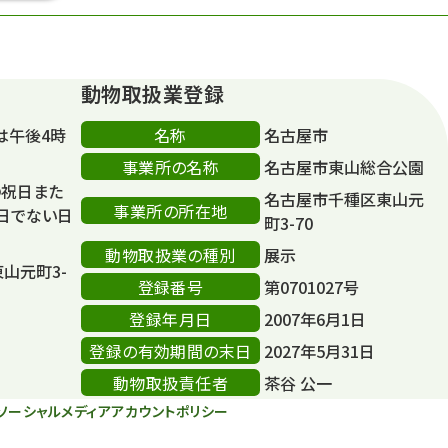
動物取扱業登録
名称
は午後4時
名古屋市
事業所の名称
名古屋市東山総合公園
の祝日また
名古屋市千種区東山元
事業所の所在地
日でない日
町3-70
動物取扱業の種別
展示
東山元町3-
登録番号
第0701027号
登録年月日
2007年6月1日
登録の有効期間の末日
2027年5月31日
動物取扱責任者
茶谷 公一
ソーシャルメディアアカウントポリシー