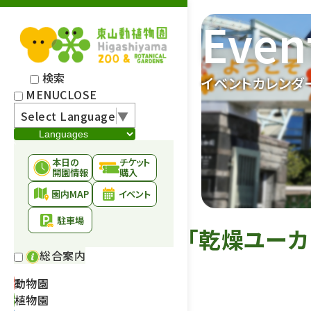
Even
検索
イベントカレンダ
MENU
CLOSE
Select Language
▼
本日の
チケット
開園情報
購入
園内MAP
イベント
駐車場
「乾燥ユーカ
総合案内
動物園
植物園