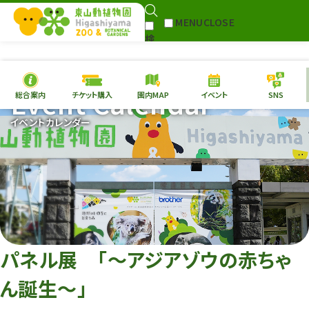
MENU
CLOSE
検
Select Language
▼
索
Event Calendar
総合案内
チケット購入
園内MAP
イベント
SNS
本日の
開園情報
チケ
イベントカレンダー
園内MAP
イベント
総合案内
動物園
植物園
東山動植物園
再生プラン
への支援
パネル展 「～アジアゾウの赤ちゃ
環境教育
ん誕生～」
サイトマップ
Follow me