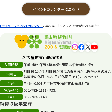
イベントカレンダーに戻る
トップページ
イベントカレンダー
パネル展 「～アジアゾウの赤ちゃん誕生～」
名古屋市東山動植物園
入園時間
午前9時～午後4時30分（閉園は午後4時50分）
月曜日（ただし月曜日が国民の祝日または振替休日の場合
休園日
は直後の休日でない日が休園日です）、12/29～1/1
住所
〒464-0804 名古屋市千種区東山元町3-70
電話番号
052-782-2111（代表）
FAX
052-782-2140
動物取扱業登録