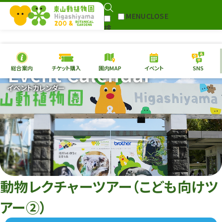
MENU
CLOSE
検
Select Language
▼
索
Event Calendar
総合案内
チケット購入
園内MAP
イベント
SNS
本日の
開園情報
チケ
イベントカレンダー
園内MAP
イベント
総合案内
動物園
植物園
東山動植物園
再生プラン
への支援
動物レクチャーツアー（こども向けツ
環境教育
アー②）
サイトマップ
Follow me