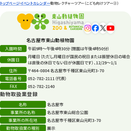
トップページ
イベントカレンダー
動物レクチャーツアー（こども向けツアー②）
名古屋市東山動植物園
入園時間
午前9時～午後4時30分（閉園は午後4時50分）
月曜日（ただし月曜日が国民の祝日または振替休日の場合
休園日
は直後の休日でない日が休園日です）、12/29～1/1
住所
〒464-0804 名古屋市千種区東山元町3-70
電話番号
052-782-2111（代表）
FAX
052-782-2140
動物取扱業登録
名称
名古屋市
事業所の名称
名古屋市東山総合公園
事業所の所在地
名古屋市千種区東山元町3-70
動物取扱業の種別
展示