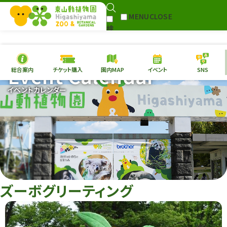
MENU
CLOSE
検
Select Language
▼
索
Event Calendar
総合案内
チケット購入
園内MAP
イベント
SNS
本日の
開園情報
チケ
イベントカレンダー
園内MAP
イベント
総合案内
動物園
植物園
東山動植物園
再生プラン
への支援
ズーボグリーティング
環境教育
サイトマップ
Follow me