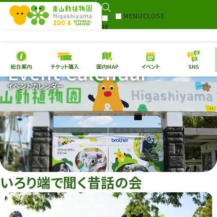
MENU
CLOSE
検
Select Language
▼
索
Event Calendar
総合案内
チケット購入
園内MAP
イベント
SNS
本日の
開園情報
チケ
イベントカレンダー
園内MAP
イベント
総合案内
動物園
植物園
東山動植物園
再生プラン
への支援
いろり端で聞く昔話の会
環境教育
サイトマップ
Follow me