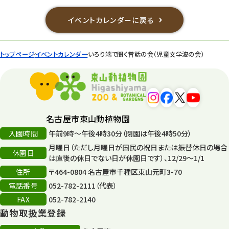
イベントカレンダーに戻る
トップページ
イベントカレンダー
いろり端で聞く昔話の会（児童文学波の会）
名古屋市東山動植物園
入園時間
午前9時～午後4時30分（閉園は午後4時50分）
月曜日（ただし月曜日が国民の祝日または振替休日の場合
休園日
は直後の休日でない日が休園日です）、12/29～1/1
住所
〒464-0804 名古屋市千種区東山元町3-70
電話番号
052-782-2111（代表）
FAX
052-782-2140
動物取扱業登録