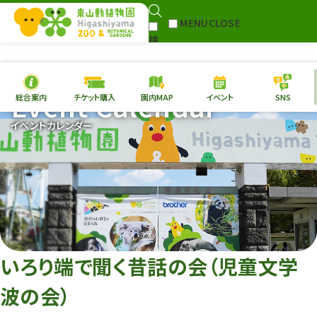
MENU
CLOSE
検
Select Language
▼
索
Event Calendar
総合案内
チケット購入
園内MAP
イベント
SNS
本日の
開園情報
チケ
イベントカレンダー
園内MAP
イベント
総合案内
動物園
植物園
東山動植物園
再生プラン
への支援
いろり端で聞く昔話の会（児童文学
環境教育
波の会）
サイトマップ
Follow me