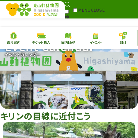
MENU
CLOSE
検
Select Language
▼
索
Event Calendar
総合案内
チケット購入
園内MAP
イベント
SNS
本日の
開園情報
チケ
イベントカレンダー
園内MAP
イベント
総合案内
動物園
植物園
東山動植物園
再生プラン
への支援
キリンの目線に近付こう
環境教育
サイトマップ
Follow me