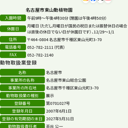
名古屋市東山動植物園
入園時間
午前9時～午後4時30分（閉園は午後4時50分）
月曜日（ただし月曜日が国民の祝日または振替休日の場合
休園日
は直後の休日でない日が休園日です）、12/29～1/1
住所
〒464-0804 名古屋市千種区東山元町3-70
電話番号
052-782-2111（代表）
FAX
052-782-2140
動物取扱業登録
名称
名古屋市
事業所の名称
名古屋市東山総合公園
事業所の所在地
名古屋市千種区東山元町3-70
動物取扱業の種別
展示
登録番号
第0701027号
登録年月日
2007年6月1日
登録の有効期間の末日
2027年5月31日
動物取扱責任者
茶谷 公一