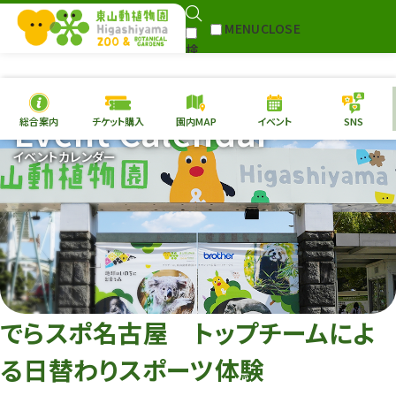
MENU
CLOSE
検
Select Language
▼
索
Event Calendar
総合案内
チケット購入
園内MAP
イベント
SNS
本日の
開園情報
チケ
イベントカレンダー
園内MAP
イベント
総合案内
動物園
植物園
東山動植物園
再生プラン
への支援
でらスポ名古屋 トップチームによ
環境教育
る日替わりスポーツ体験
サイトマップ
Follow me