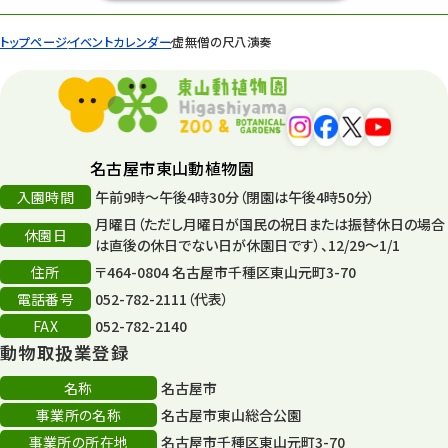
トップページ
イベントカレンダー
虚無僧の尺八演奏
名古屋市東山動植物園
入園時間
午前9時～午後4時30分（閉園は午後4時50分）
月曜日（ただし月曜日が国民の祝日または振替休日の場合
休園日
は直後の休日でない日が休園日です）、12/29～1/1
住所
〒464-0804 名古屋市千種区東山元町3-70
電話番号
052-782-2111（代表）
FAX
052-782-2140
動物取扱業登録
名称
名古屋市
事業所の名称
名古屋市東山総合公園
事業所の所在地
名古屋市千種区東山元町3-70