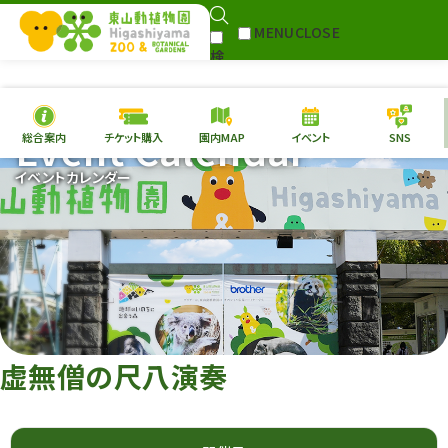
MENU
CLOSE
検
Select Language
▼
索
Event Calendar
総合案内
チケット購入
園内MAP
イベント
SNS
本日の
開園情報
チケ
イベントカレンダー
園内MAP
イベント
総合案内
動物園
植物園
東山動植物園
再生プラン
への支援
虚無僧の尺八演奏
環境教育
サイトマップ
Follow me