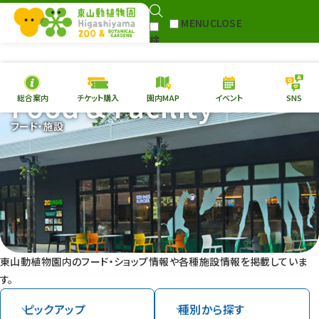
MENU
CLOSE
検
Select Language
▼
索
Food & Facility
総合案内
チケット購入
園内MAP
イベント
SNS
本日の
開園情報
チケ
フード・施設
園内MAP
イベント
総合案内
動物園
植物園
東山動植物園
再生プラン
への支援
東山動植物園内のフード・ショップ情報や各種施設情報を掲載していま
環境教育
す。
サイトマップ
ピックアップ
種別から
探す
Follow me