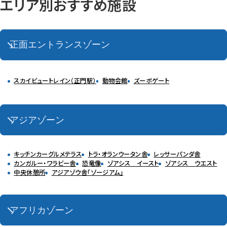
エリア別おすすめ施設
正面エントランスゾーン
スカイビュートレイン（正門駅）
動物会館
ズーボゲート
アジアゾーン
キッチンカーグルメテラス
トラ・オランウータン舎
レッサーパンダ舎
カンガルー・ワラビー舎
恐竜像
ゾアシス イースト
ゾアシス ウエスト
中央休憩所
アジアゾウ舎「ゾージアム」
アフリカゾーン