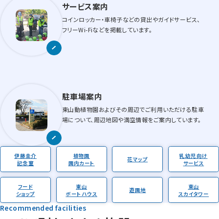
サービス案内
コインロッカー・車椅子などの貸出やガイドサービス、
フリーWi-Fiなどを掲載しています。
駐車場案内
東山動植物園およびその周辺でご利用いただける駐車
場について、周辺地図や満空情報をご案内しています。
伊藤圭介
植物園
乳幼児向け
花マップ
記念室
園内カート
サービス
フード
東山
東山
遊園地
ショップ
ボートハウス
スカイタワー
Recommended facilities