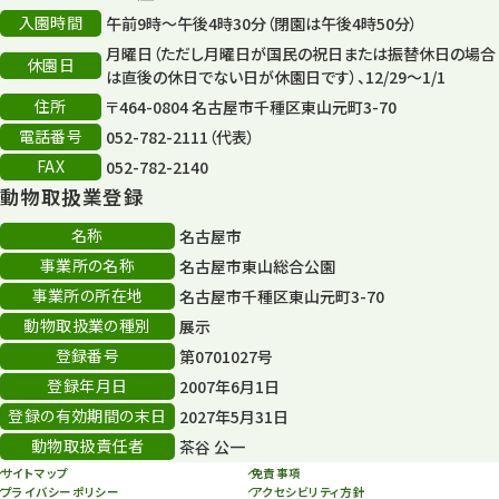
入園時間
午前9時～午後4時30分（閉園は午後4時50分）
月曜日（ただし月曜日が国民の祝日または振替休日の場合
休園日
は直後の休日でない日が休園日です）、12/29～1/1
住所
〒464-0804 名古屋市千種区東山元町3-70
電話番号
052-782-2111（代表）
FAX
052-782-2140
動物取扱業登録
名称
名古屋市
事業所の名称
名古屋市東山総合公園
事業所の所在地
名古屋市千種区東山元町3-70
動物取扱業の種別
展示
登録番号
第0701027号
登録年月日
2007年6月1日
登録の有効期間の末日
2027年5月31日
動物取扱責任者
茶谷 公一
サイトマップ
免責事項
プライバシーポリシー
アクセシビリティ方針