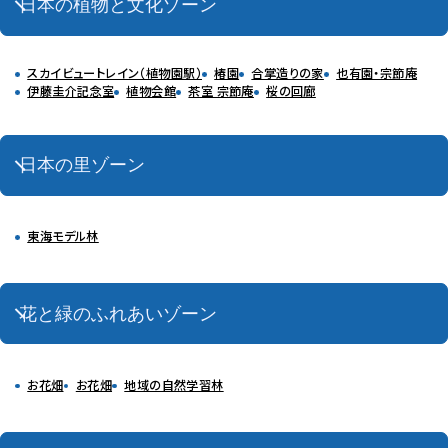
日本の植物と文化ゾーン
スカイビュートレイン（植物園駅）
椿園
合掌造りの家
也有園・宗節庵
伊藤圭介記念室
植物会館
茶室 宗節庵
桜の回廊
日本の里ゾーン
東海モデル林
花と緑のふれあいゾーン
お花畑
お花畑
地域の自然学習林