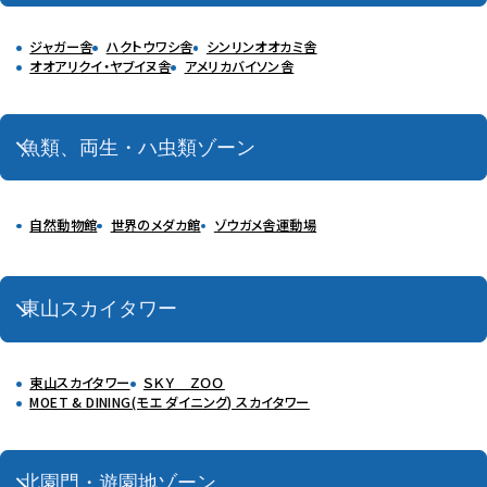
ジャガー舎
ハクトウワシ舎
シンリンオオカミ舎
オオアリクイ・ヤブイヌ舎
アメリカバイソン舎
魚類、両生・ハ虫類ゾーン
自然動物館
世界のメダカ館
ゾウガメ舎運動場
東山スカイタワー
東山スカイタワー
ＳＫＹ ＺＯＯ
MOET & DINING(モエ ダイニング) スカイタワー
北園門・遊園地ゾーン