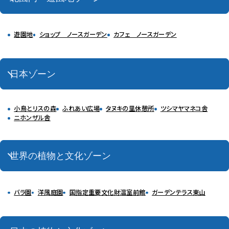
遊園地
ショップ ノースガーデン
カフェ ノースガーデン
日本ゾーン
小鳥とリスの森
ふれあい広場
タヌキの里休憩所
ツシマヤマネコ舎
ニホンザル舎
世界の植物と文化ゾーン
バラ園
洋風庭園
国指定重要文化財温室前館
ガーデンテラス東山