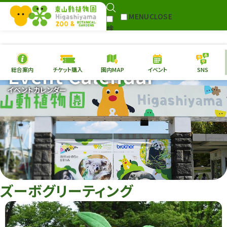
MENU
CLOSE
検
Select Language
▼
索
Event Calendar
総合案内
チケット購入
園内MAP
イベント
SNS
本日の
開園情報
チケ
イベントカレンダー
園内MAP
イベント
総合案内
動物園
植物園
東山動植物園
再生プラン
への支援
ズーボグリーティング
環境教育
サイトマップ
Follow me