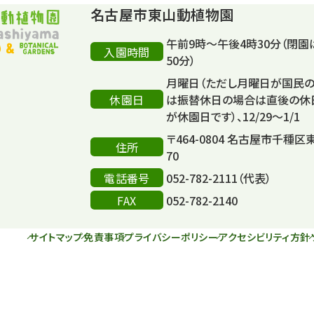
名古屋市東山動植物園
午前9時～午後4時30分（閉園
入園時間
50分）
月曜日（ただし月曜日が国民
休園日
は振替休日の場合は直後の休
が休園日です）、12/29～1/1
〒464-0804 名古屋市千種区
住所
70
電話番号
052-782-2111（代表）
FAX
052-782-2140
サイトマップ
免責事項
プライバシーポリシー
アクセシビリティ方針