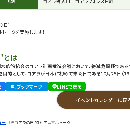
場所
コアラ舎入口 コアラフォレスト前
の日"
ルトークを実施します！
"とは
水族館協会のコアラ計画推進会議において、絶滅危惧種である
目的として、コアラが日本に初めて来た日である10月25日（19
る
ブックマーク
LINEで送る
イベントカレンダーに戻
ダー
世界コアラの日 特別アニマルトーク