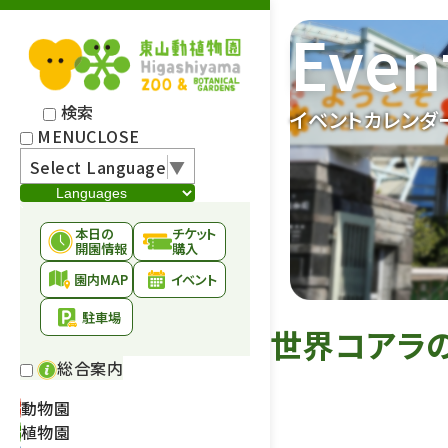
Even
検索
イベントカレンダ
MENU
CLOSE
Select Language
▼
本日の
チケット
開園情報
購入
園内MAP
イベント
駐車場
世界コアラ
総合案内
動物園
植物園