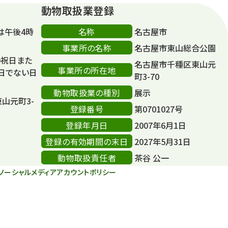
動物取扱業登録
名称
は午後4時
名古屋市
事業所の名称
名古屋市東山総合公園
の祝日また
名古屋市千種区東山元
事業所の所在地
日でない日
町3-70
動物取扱業の種別
展示
東山元町3-
登録番号
第0701027号
登録年月日
2007年6月1日
登録の有効期間の末日
2027年5月31日
動物取扱責任者
茶谷 公一
ソーシャルメディアアカウントポリシー