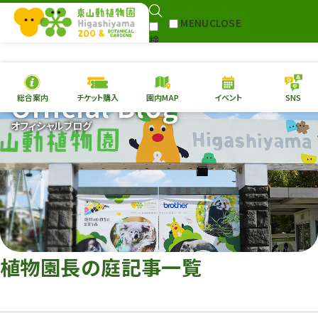
MENU
CLOSE
検
Select Language
▼
索
Official Blog
総合案内
チケット購入
園内MAP
イベント
SNS
本日の
開園情報
チケ
オフィシャルブログ
園内MAP
イベント
総合案内
動物園
植物園
東山動植物園
再生プラン
への支援
植物園長の庭記事一覧
環境教育
サイトマップ
Follow me