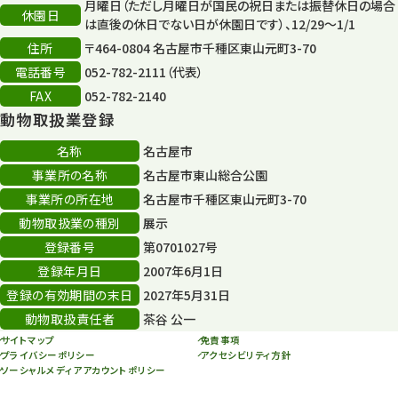
月曜日（ただし月曜日が国民の祝日または振替休日の場合
休園日
森のとこやさん
は直後の休日でない日が休園日です）、12/29～1/1
121
住所
〒464-0804 名古屋市千種区東山元町3-70
再生
132
電話番号
052-782-2111（代表）
FAX
052-782-2140
再生フォーラム
14
動物取扱業登録
80周年
36
名称
名古屋市
事業所の名称
名古屋市東山総合公園
その他
406
事業所の所在地
名古屋市千種区東山元町3-70
その他イベント
10
動物取扱業の種別
展示
登録番号
第0701027号
スカイタワー
3
登録年月日
2007年6月1日
年末年始のイベント
5
登録の有効期間の末日
2027年5月31日
動物取扱責任者
茶谷 公一
秋まつり
10
サイトマップ
免責事項
プライバシーポリシー
アクセシビリティ方針
ソーシャルメディアアカウントポリシー