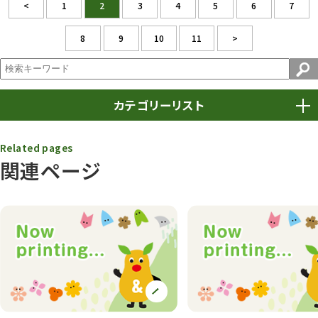
<
1
2
3
4
5
6
7
8
9
10
11
>
カテゴリーリスト
春まつり
9
Related pages
関連ページ
動物園
1640
動物園長のZooコラム
172
動物園その他
117
植物園
510
植物たち
407