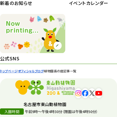
植物園長の庭
177
新着のお知らせ
イベントカレンダー
植物園 その他
423
桜情報
83
紅葉情報
52
ズーボ
68
イベント
439
公式SNS
園内の様子
168
トップページ
オフィシャルブログ
植物園長の庭記事一覧
環境教育
44
遊園地
6
タワー
56
名古屋市東山動植物園
入園時間
午前9時～午後4時30分（閉園は午後4時50分）
平和公園
15