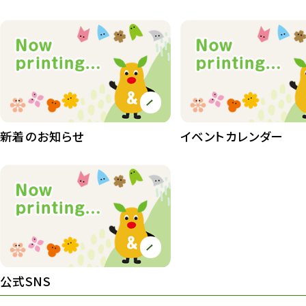
動物園長のZooコラム
172
動物園その他
117
植物園
510
植物たち
407
植物園長の庭
177
新着のお知らせ
イベントカレンダー
植物園 その他
423
桜情報
83
紅葉情報
52
ズーボ
68
イベント
439
公式SNS
園内の様子
168