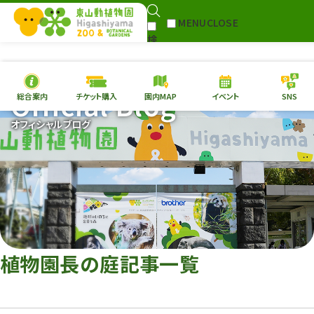
MENU
CLOSE
検
Select Language
▼
索
Official Blog
総合案内
チケット購入
園内MAP
イベント
SNS
本日の
開園情報
チケ
オフィシャルブログ
園内MAP
イベント
総合案内
動物園
植物園
東山動植物園
再生プラン
への支援
植物園長の庭記事一覧
環境教育
サイトマップ
Follow me