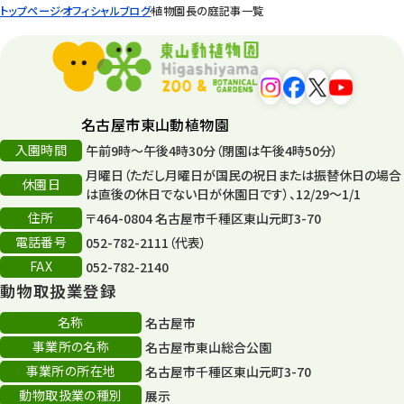
トップページ
オフィシャルブログ
植物園長の庭記事一覧
環境教育
44
遊園地
6
タワー
56
名古屋市東山動植物園
入園時間
午前9時～午後4時30分（閉園は午後4時50分）
平和公園
15
月曜日（ただし月曜日が国民の祝日または振替休日の場合
休園日
森のとこやさん
は直後の休日でない日が休園日です）、12/29～1/1
121
住所
〒464-0804 名古屋市千種区東山元町3-70
再生
132
電話番号
052-782-2111（代表）
FAX
052-782-2140
再生フォーラム
14
動物取扱業登録
80周年
36
名称
名古屋市
事業所の名称
名古屋市東山総合公園
その他
406
事業所の所在地
名古屋市千種区東山元町3-70
その他イベント
10
動物取扱業の種別
展示