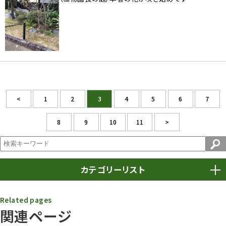
<
1
2
3
4
5
6
7
8
9
10
11
>
カテゴリーリスト
春まつり
9
Related pages
関連ページ
動物園
1638