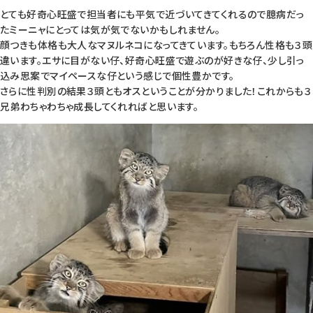
とても好奇心旺盛で担当者にも平気で近づいてきてくれるので臆病だっ
たミーニャにとっては気が気でないかもしれません。
顔つきも体格も大人なマヌルネコになってきています。もちろん性格も３頭
違います。エサに目がない仔、好奇心旺盛で遊ぶのが好きな仔、少し引っ
込み思案でマイペースな仔という感じで個性豊かです。
さらに性判別の結果３頭ともオスということが分かりました！これからも３
兄弟わちゃわちゃ成長してくれればと思います。