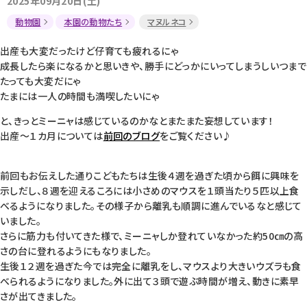
2025年09月20日(土)
動物園
本園の動物たち
マヌルネコ
出産も大変だったけど仔育ても疲れるにゃ
成長したら楽になるかと思いきや、勝手にどっかにいってしまうしいつまで
たっても大変だにゃ
たまには一人の時間も満喫したいにゃ
と、きっとミーニャは感じているのかなとまたまた妄想しています！
出産～１カ月については
前回のブログ
をご覧ください♪
前回もお伝えした通りこどもたちは生後４週を過ぎた頃から餌に興味を
示しだし、８週を迎えるころには小さめのマウスを１頭当たり５匹以上食
べるようになりました。その様子から離乳も順調に進んでいるなと感じて
いました。
さらに筋力も付いてきた様で、ミーニャしか登れていなかった約50㎝の高
さの台に登れるようにもなりました。
生後１２週を過ぎた今では完全に離乳をし、マウスより大きいウズラも食
べられるようになりました。外に出て３頭で遊ぶ時間が増え、動きに素早
さが出てきました。