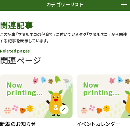
カテゴリーリスト
春まつり
9
関連記事
動物園
1638
この記事「マヌルネコの仔育て」に付いているタグ
「マヌルネコ」
から関連
する記事を表示しています。
動物園長のZooコラム
172
Related pages
動物園その他
117
関連ページ
植物園
510
植物たち
407
植物園長の庭
177
植物園 その他
423
桜情報
83
新着のお知らせ
イベントカレンダー
紅葉情報
52