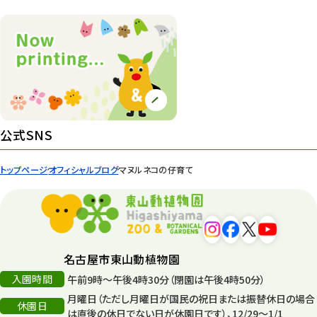
ズーボ
68
イベント
439
園内の様子
168
環境教育
44
公式SNS
遊園地
6
トップページ
オフィシャルブログ
マヌルネコの仔育て
タワー
56
平和公園
15
森のとこやさん
121
名古屋市東山動植物園
再生
132
入園時間
午前9時～午後4時30分（閉園は午後4時50分）
月曜日（ただし月曜日が国民の祝日または振替休日の場合
再生フォーラム
14
休園日
は直後の休日でない日が休園日です）、12/29～1/1