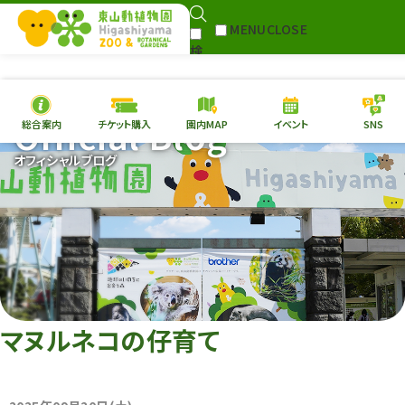
MENU
CLOSE
検
Select Language
▼
索
Official Blog
総合案内
チケット購入
園内MAP
イベント
SNS
本日の
開園情報
チケ
オフィシャルブログ
園内MAP
イベント
総合案内
動物園
植物園
東山動植物園
再生プラン
への支援
マヌルネコの仔育て
環境教育
サイトマップ
Follow me