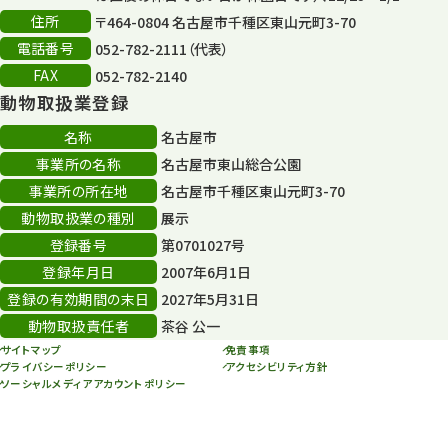
住所
80周年
〒464-0804 名古屋市千種区東山元町3-70
36
電話番号
052-782-2111（代表）
その他
406
FAX
052-782-2140
動物取扱業登録
その他イベント
10
名称
名古屋市
スカイタワー
3
事業所の名称
名古屋市東山総合公園
事業所の所在地
名古屋市千種区東山元町3-70
年末年始のイベント
5
動物取扱業の種別
展示
秋まつり
10
登録番号
第0701027号
登録年月日
2007年6月1日
登録の有効期間の末日
2027年5月31日
動物取扱責任者
茶谷 公一
サイトマップ
免責事項
プライバシーポリシー
アクセシビリティ方針
ソーシャルメディアアカウントポリシー