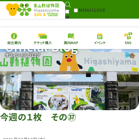
MENU
CLOSE
検
Select Language
▼
索
Official Blog
総合案内
チケット購入
園内MAP
イベント
SNS
本日の
開園情報
チケ
オフィシャルブログ
園内MAP
イベント
総合案内
動物園
植物園
東山動植物園
再生プラン
への支援
今週の１枚 その㊲
環境教育
サイトマップ
Follow me