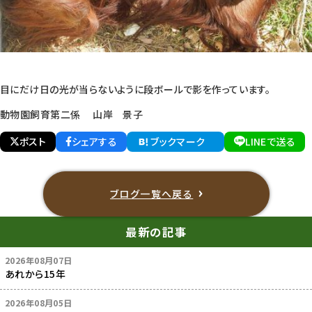
目にだけ日の光が当らないように段ボールで影を作っています。
動物園飼育第二係 山岸 景子
ポスト
シェアする
ブックマーク
LINEで送る
ブログ一覧へ戻る
最新の記事
2026年08月07日
あれから15年
2026年08月05日