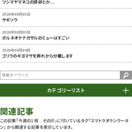
ツシマヤマネコの排卵とか...
2026年08月05日
サギソウ
2026年08月05日
ボルネオテナガザルのミューはすごい
2026年08月04日
ゴリラのキヨマサを群れから分離します
カテゴリーリスト
春まつり
9
関連記事
動物園
1639
この記事「今週の１枚 その㊲」に付いているタグ
「スマトラオランウータ
ン」
から関連する記事を表示しています。
動物園長のZooコラム
172