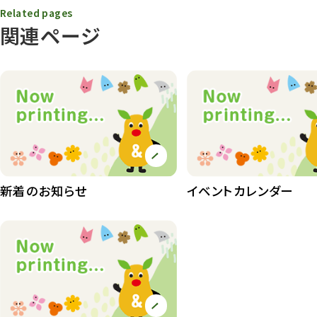
Related pages
動物園その他
117
関連ページ
植物園
510
植物たち
407
植物園長の庭
177
植物園 その他
423
桜情報
83
新着のお知らせ
イベントカレンダー
紅葉情報
52
ズーボ
68
イベント
439
園内の様子
168