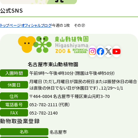
環境教育
44
公式SNS
遊園地
6
トップページ
オフィシャルブログ
今週の１枚 その㊲
タワー
56
平和公園
15
森のとこやさん
121
名古屋市東山動植物園
再生
132
入園時間
午前9時～午後4時30分（閉園は午後4時50分）
月曜日（ただし月曜日が国民の祝日または振替休日の場合
再生フォーラム
14
休園日
は直後の休日でない日が休園日です）、12/29～1/1
住所
80周年
〒464-0804 名古屋市千種区東山元町3-70
36
電話番号
052-782-2111（代表）
その他
406
FAX
052-782-2140
動物取扱業登録
その他イベント
10
名称
名古屋市
スカイタワー
3